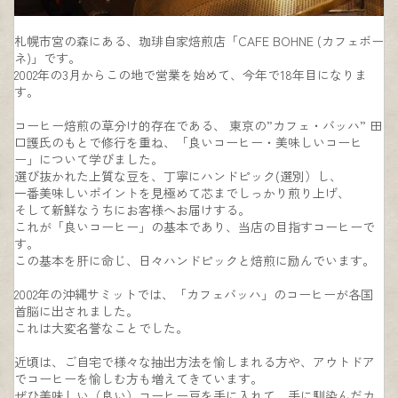
札幌市
宮の森にある、珈琲自家焙煎店「CAFE BOHNE (カフェボー
ネ)」です。
2002年の3月からこの地で営業を始めて、今年で18年目になりま
す。
コーヒー焙煎の草分け的存在である、 東京の”カフェ・バッハ” 田
口護氏のもとで修行を重ね、
「良いコーヒー・美味しいコーヒ
ー」について学びました。
選び抜かれた上質な豆を、丁寧にハンドピック(選別）し、
一番美味しいポイントを見極めて芯までしっかり煎り上げ、
そして新鮮なうちにお客様へお届けする。
これが「良いコーヒー」の基本であり、当店の目指すコーヒーで
す。
この基本を肝に命じ、日々ハンドピックと焙煎に励んでいます。
2002年の沖縄サミットでは、「カフェバッハ」のコーヒーが各国
首脳に出されました。
これは大変名誉なことでした。
近頃は、ご自宅で様々な抽出方法を愉しまれる方や、アウトドア
でコーヒーを愉しむ方も増えてきています。
ぜひ美味しい（良い）コーヒー豆を手に入れて、手に馴染んだカ