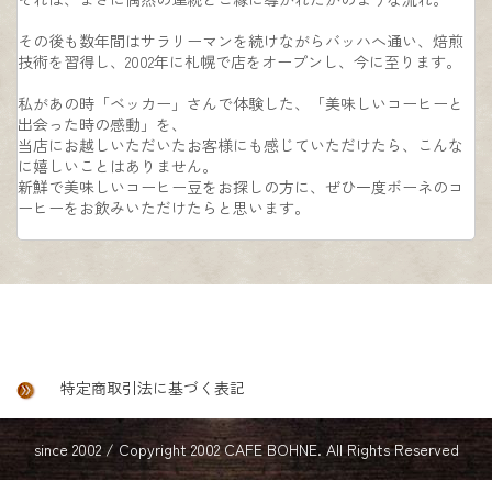
その後も数年間はサラリーマンを続けながらバッハへ通い、焙煎
技術を習得し、2002年に札幌で店をオープンし、今に至ります。
私があの時「ベッカー」さんで体験した、「美味しいコーヒーと
出会った時の感動」を、
当店にお越しいただいたお客様にも感じていただけたら、こんな
に嬉しいことはありません。
新鮮で美味しいコーヒー豆をお探しの方に、ぜひ一度ボーネのコ
ーヒーをお飲みいただけたらと思います。
特定商取引法に基づく表記
since 2002 / Copyright 2002 CAFE BOHNE. All Rights Reserved