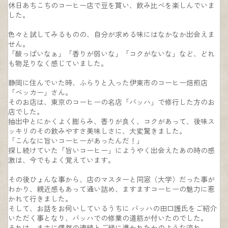
休日あちこちのコーヒー店で豆を買い、飲み比べを楽しんでいま
した。
色々と試してみるものの、自分が求める味にはなかなか出会えま
せん。
「酸っぱいなぁ」「香りが弱いな」「コクがないな」など、どれ
も物足りなく感じていました。
静岡に住んでいた時、ふらりと入った伊東市のコーヒー焙煎店
「ベッカー」さん。
そのお店は、東京のコーヒーの名店「バッハ」で修行した方のお
店でした。
抽出中とにかくよく膨らみ、香りが良く、コクがあって、後味ス
ッキリのその飲みやすさ美味しさに、大変驚きました。
「こんなに旨いコーヒーがあったんだ！」
探し続けていた「旨いコーヒー」にようやく出会えたあの時の感
激は、今でもよく覚えています。
その後ひょんな事から、店のマスターと同窓（大学）だった事が
わかり、親近感もあって通い詰め、ますますコーヒーの魅力に惹
かれて行きました。
そして、お話をお伺いしているうちに バッハの田口護氏をご紹介
いただく事となり、バッハでの修業の道筋が付いたのでした。
それは、まさに偶然の連続とご縁に導かれたかのような流れ。