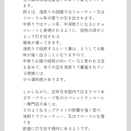
ます。
例えば、浅煎りの段階ではフルーティー又は
フローラル系の香りが引き出されます。
中煎りではナッツ系、
中深煎りになるとチョ
コレートと表現されるように、
焙煎の深さに
よって
引き出される
風味が違ってきます。
浅煎りで焙煎するという事は、どうしても酸
味が強く出ることになりますので、
中煎り以降の焙煎が向いていると思われる豆
も含めて、全ての豆を浅煎りで審査されてい
る現実には、
少々違和感があります。
しかしながら、近年日本国内で広まりつつあ
るサードウェーブ系のスペシャリティコーヒ
ー専門店の多くは、
そのようなカップテストの影響を強く受け、
浅煎りでフルーティー、
又はフローラルな香
りを
前面に打ち出す傾向にあるようです。