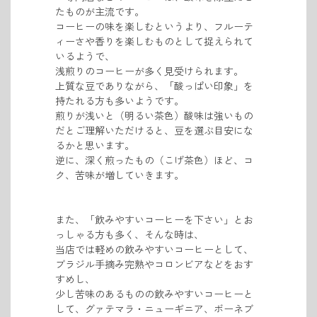
たものが
主流です。
コーヒーの味を楽しむというより、フルーテ
ィーさや香りを楽しむものとして捉えられて
いるようで、
浅煎りのコーヒーが
多く見受けられます。
上質な豆でありながら、「酸っぱい印象」を
持たれる方も多いようです。
煎りが浅いと（明るい茶色）酸味は強いもの
だとご理解いただけると、豆を選ぶ目安にな
るかと思います。
逆に、深く煎ったもの（こげ茶色）ほど、コ
ク、苦味が増していきます。
また、「飲みやすいコーヒーを下さい」とお
っしゃる方も多く、
そんな時は、
当店では軽めの飲みやすいコーヒーとして、
ブラジル手摘み完熟やコロンビアなどをおす
すめし、
少し苦味のあるものの飲みやすいコーヒーと
して、グァテマラ・ニューギニア、ボーネブ