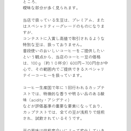
ところ、
曖昧な部分が多く見られます。
当店で扱っている生豆は、プレミアム、また
はスペシャリティーグレードのものに
なりま
すが、
コンテストに入賞し
高値で取引されるような
特別な豆は、扱っておりません。
普段使いのおいしいコーヒーをご提供したい
という観点から、当店のコーヒー豆の価格
は、100ｇ（約１０杯分）600円～700円台が中
心で、
その範囲内でご提供できる
スペシャリ
テイーコーヒーを扱っています。
コーヒー生産国で年に１回行われるカップテ
ストでは、特徴的な香りや明るい品のある酸
味（acidity・アシデティ)
などが
評価基準の重要な要素になっており、
カップテストでは、全ての豆が浅煎りで焙煎
され、試飲されているそうです。
豆の風味は
焙煎度合いによって
変化していき