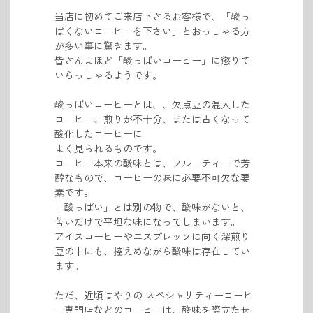
当店に初めてご来店下さるお客様で、「酸っ
ぱくないコーヒーを下さい」とおっしゃる方
が
多い事に驚きます。
皆さんよほど「酸っぱいコーヒー」に懲りて
いらっしゃるようです。
酸っぱいコーヒーとは、、欠点豆の混入した
コーヒー、煎りが不十分
、
または
古くなって
酸化したコーヒーに
よく見られる
ものです。
コーヒー本来の酸味とは、フルーティーで芳
醇なもので、
コーヒーの味に必要不可欠な要
素です。
「酸っぱい」とは別の物で、酸味がないと、
苦いだけで平坦な味になってしまいます。
アイスコーヒーやエスプレッソに向く深煎り
豆の中にも、控えめながら酸味は存在してい
ます。
ただ、近頃はやりの スペシャリティーコーヒ
ー専門店などのコーヒーは、酸味を際立たせ