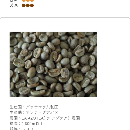
苦味
●●●
生産国：グァテマラ共和国
生産地：アンティグア地区
農園：LA AZOTEA(
ラ アゾテア）農園
標高：1.600ｍ以上
規格：ＳＨＢ