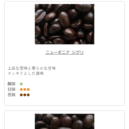
ニューギニア シグリ
上品な苦味と柔らかな甘味
スッキリとした後味
酸味
●
甘味
●●●
苦味
●●●