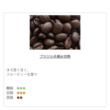
ブラジル手摘み完熟
ほろ苦く甘く、
フルーティーな香り
酸味
●●●
甘味
●●●
苦味
●●