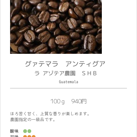
グァテマラ アンティグア
ラ アゾテア農園 ＳＨＢ
Guatemala
100ｇ 940円
ほろ苦く甘く、上質な香りが楽しめます。
農園指定の一級品です。
酸味
●●
甘味
●●●