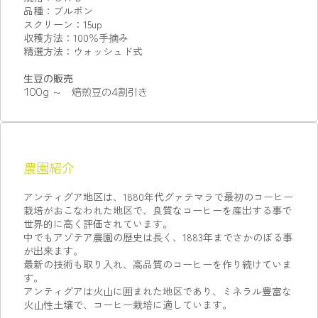
品種：ブルボン
スクリーン：15up
収穫方法：100％手摘み
精選方法：ウォッシュド式
生豆の販売
100g ～ 焙煎豆の4割引き
農園紹介
アンティグア地区は、1880年代グァテマラで最初のコーヒー
栽培がおこなわれた地区で、良質なコーヒーを産出する事で
世界的に高く評価されています。
中でもアゾテア農園の歴史は長く、1883年までさかのぼる事
が出来ます。
最新の技術も取り入れ、高品質のコーヒーを作り続けていま
す。
アンティグアは火山に囲まれた地区であり、ミネラル豊富な
火山性土壌で、コーヒー栽培に適しています。