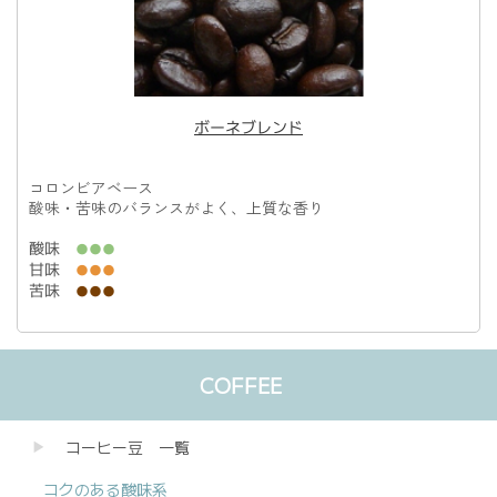
ボーネブレンド
コロンビアベース
酸味・苦味のバランスがよく、上質な香り
酸味
●●●
甘味
●●●
苦味
●●●
COFFEE
コーヒー豆 一覧
コクのある酸味系