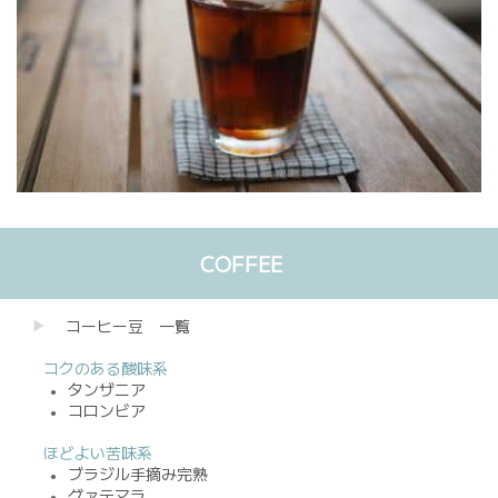
COFFEE
コーヒー豆 一覧
コクのある酸味系
タンザニア
●
コロンビア
●
ほどよい苦味系
ブラジル手摘み完熟
●
グァテマラ
●