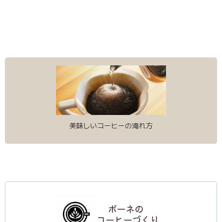
▼
▼
美味しいコーヒーの淹れ方
▼