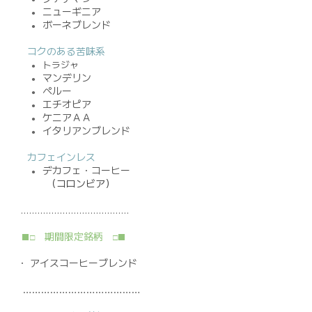
ニューギニア
●
ボーネブレンド
●
コクのある苦味系
トラジャ
●
マンデリン
●
ペルー
●
エチオピア
●
ケニアＡＡ
●
イタリアンブレンド
●
カフェインレス
デカフェ・コーヒー
●
（コロンビア）
…………………………………
期間限定銘柄
■□
□■
・
アイスコーヒーブレンド
…………………………………